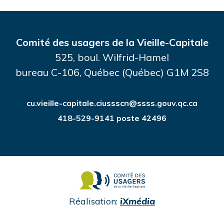
Comité des usagers de la Vieille-Capitale
525, boul. Wilfrid-Hamel
bureau C-106, Québec (Québec) G1M 2S8
cu.vieille-capitale.ciussscn@ssss.gouv.qc.ca
418-529-9141 poste 42496
undefined
Réalisation:
iXmédia