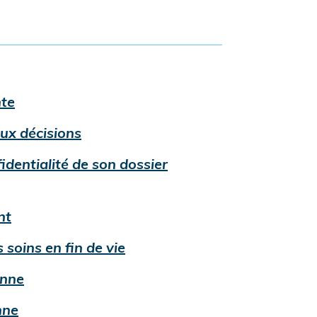
undefined
nte
undefined
aux décisions
fidentialité de son dossier
undefined
nt
undefined
 soins en fin de vie
undefined
onne
undefined
nne