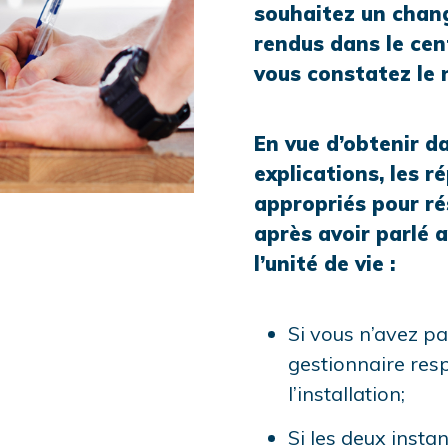
souhaitez un chan
rendus dans le ce
vous constatez le 
En vue d’obtenir da
explications, les r
appropriés pour ré
après avoir parlé a
l’unité de vie :
Si vous n’avez pa
gestionnaire res
l’installation;
Si les deux insta