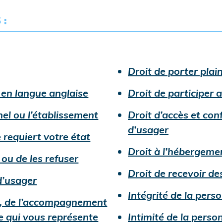
 :
d
Droit de porter plai
undefined
s en langue anglaise
Droit de participer 
undefined
nel ou l’établissement
Droit d’accès et con
undefined
d’usager
undefined
e requiert votre état
Droit à l’hébergeme
undefined
 ou de les refuser
Droit de recevoir des
undefined
d’usager
Intégrité de la pers
ce, de l’accompagnement
undefined
e qui vous représente
Intimité de la perso