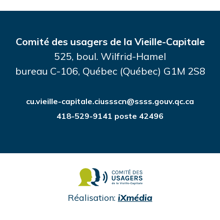
Comité des usagers de la Vieille-Capitale
525, boul. Wilfrid-Hamel
bureau C-106, Québec (Québec) G1M 2S8
cu.vieille-capitale.ciussscn@ssss.gouv.qc.ca
418-529-9141 poste 42496
undefined
Réalisation:
iXmédia