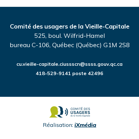
Comité des usagers de la Vieille-Capitale
525, boul. Wilfrid-Hamel
bureau C-106, Québec (Québec) G1M 2S8
cu.vieille-capitale.ciussscn@ssss.gouv.qc.ca
418-529-9141 poste 42496
undefined
Réalisation:
iXmédia