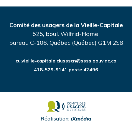
Comité des usagers de la Vieille-Capitale
525, boul. Wilfrid-Hamel
bureau C-106, Québec (Québec) G1M 2S8
cu.vieille-capitale.ciussscn@ssss.gouv.qc.ca
418-529-9141 poste 42496
undefined
Réalisation:
iXmédia