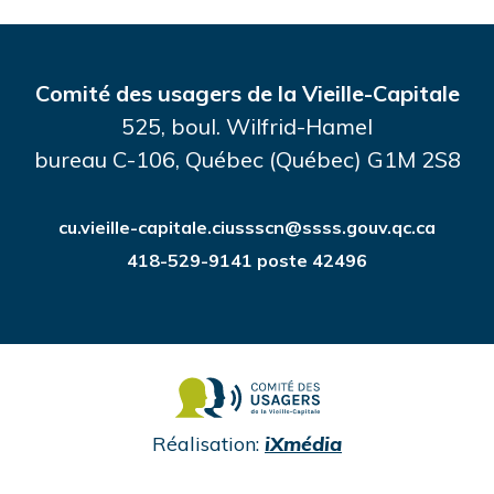
Comité des usagers de la Vieille-Capitale
525, boul. Wilfrid-Hamel
bureau C-106, Québec (Québec) G1M 2S8
cu.vieille-capitale.ciussscn@ssss.gouv.qc.ca
418-529-9141 poste 42496
undefined
Réalisation:
iXmédia