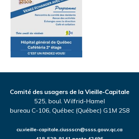
Comité des usagers de la Vieille-Capitale
525, boul. Wilfrid-Hamel
bureau C-106, Québec (Québec) G1M 2S8
cu.vieille-capitale.ciussscn@ssss.gouv.qc.ca
418-529-9141 poste 42496