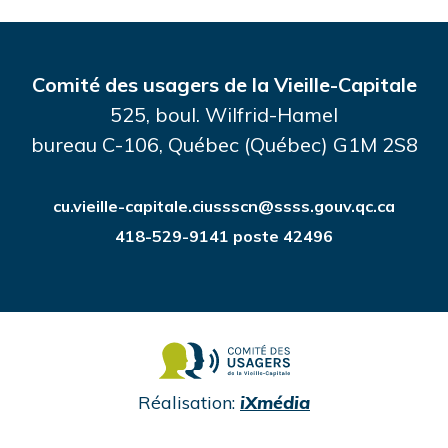
Comité des usagers de la Vieille-Capitale
525, boul. Wilfrid-Hamel
bureau C-106, Québec (Québec) G1M 2S8
cu.vieille-capitale.ciussscn@ssss.gouv.qc.ca
418-529-9141 poste 42496
undefined
Réalisation:
iXmédia