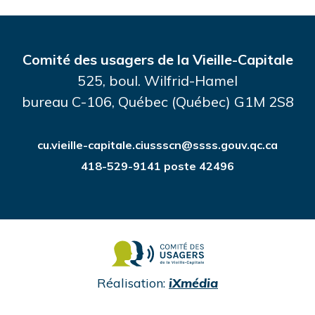
Comité des usagers de la Vieille-Capitale
525, boul. Wilfrid-Hamel
bureau C-106, Québec (Québec) G1M 2S8
cu.vieille-capitale.ciussscn@ssss.gouv.qc.ca
418-529-9141 poste 42496
undefined
Réalisation:
iXmédia