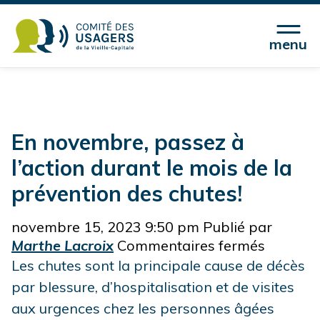
menu
Archives de l'auteur Marthe
Lacroix
En novembre, passez à
l’action durant le mois de la
prévention des chutes!
novembre 15, 2023 9:50 pm
Publié par
sur
Marthe Lacroix
Commentaires fermés
En
Les chutes sont la principale cause de décès
novembr
par blessure, d’hospitalisation et de visites
passez
aux urgences chez les personnes âgées
à