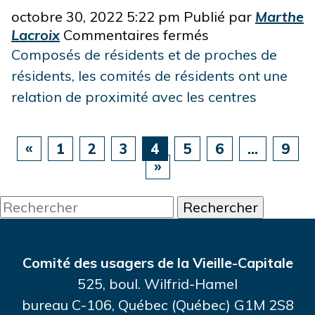
aidante
octobre 30, 2022 5:22 pm
Publié par
Marthe
sur
Lacroix
Commentaires fermés
Les
Composés de résidents et de proches de
comités
résidents, les comités de résidents ont une
de
relation de proximité avec les centres
résidents
recrutent
1
2
3
4
5
6
…
9
Rechercher
Comité des usagers de la Vieille-Capitale
525, boul. Wilfrid-Hamel
bureau C-106, Québec (Québec) G1M 2S8