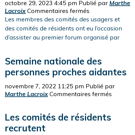
octobre 29, 2023 4:45 pm
Publié par
Marthe
sur
Lacroix
Commentaires fermés
Forum
Les membres des comités des usagers et
des
des comités de résidents ont eu l’occasion
comités
d’assister au premier forum organisé par
des
usagers
et
Semaine nationale des
des
personnes proches aidantes
comités
de
novembre 7, 2022 11:25 pm
Publié par
résidents
sur
Marthe Lacroix
Commentaires fermés
Semain
nationa
Les comités de résidents
des
personn
recrutent
proches