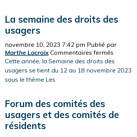
l’action
durant
La semaine des droits des
le
usagers
mois
de
novembre 10, 2023 7:42 pm
Publié par
la
sur
Marthe Lacroix
Commentaires fermés
prévent
La
Cette année, la Semaine des droits des
des
semain
usagers se tient du 12 au 18 novembre 2023
chutes!
des
sous le thème Les
droits
des
usagers
Forum des comités des
usagers et des comités de
résidents